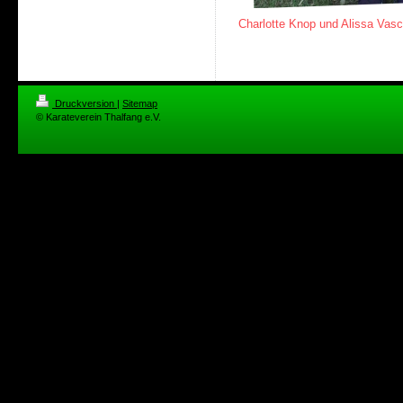
Charlotte Knop und Alissa Vas
Druckversion
|
Sitemap
© Karateverein Thalfang e.V.