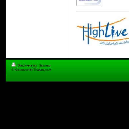
Druckversion
|
Sitemap
© Karateverein Thalfang e.V.