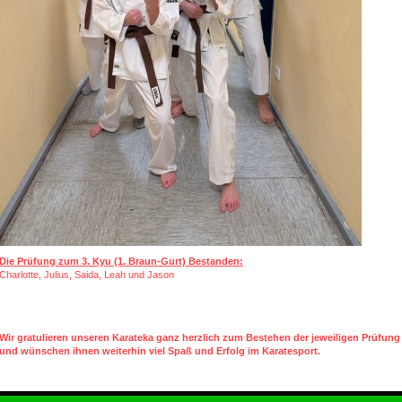
Die Prüfung zum 3. Kyu (1. Braun-Gurt) Bestanden:
Charlotte, Julius, Saida, Leah und Jason
Wir gratulieren unseren Karateka ganz herzlich zum Bestehen der jeweiligen Prüfung
und wünschen ihnen weiterhin viel Spaß und Erfolg im Karatesport.