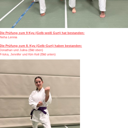
Die Prüfung zum 9 Kyu (Gelb-weiß Gurt) hat bestanden:
Neha Lennia
Die Prüfung zum 8. Kyu (Gelb-Gurt) haben bestanden:
Jonathan und Julina (Bild oben)
Friska, Jennifer und Kim Keil (Bild unten)